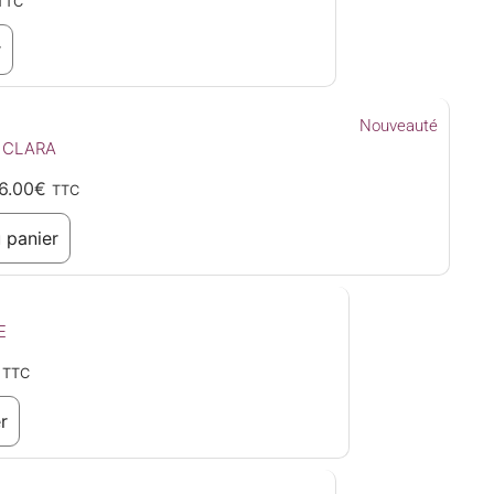
TTC
r
Nouveauté
 CLARA
6.00
€
TTC
 panier
E
TTC
r