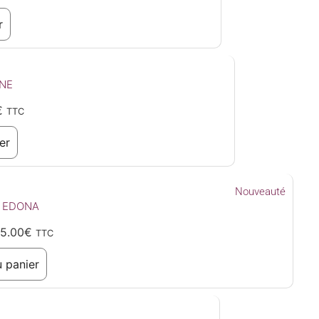
r
INE
€
TTC
er
Nouveauté
 EDONA
5.00
€
TTC
u panier