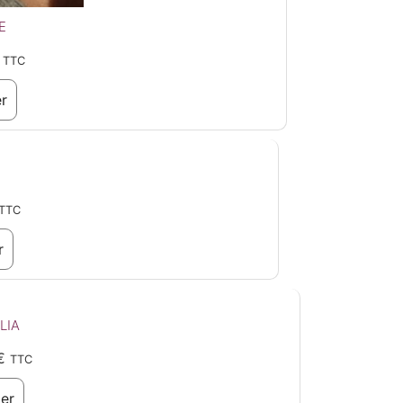
E
TTC
er
TTC
r
LIA
€
TTC
ier