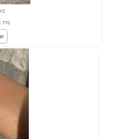
KE
€
TTC
er