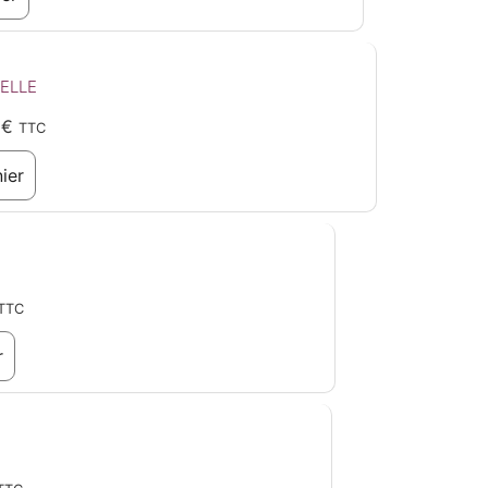
ELLE
0
€
TTC
ier
TTC
r