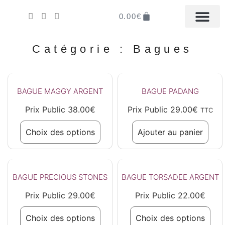
0.00
€
LA BOUTIQUE EN LIGN
MON COMPTE
IL ÉTAIT UNE FOI
DISTRIBUER LA M
Catégorie : Bagues
BAGUE MAGGY ARGENT
BAGUE PADANG
Prix Public
38.00
€
Prix Public
29.00
€
TTC
Choix des options
Ajouter au panier
BAGUE PRECIOUS STONES
BAGUE TORSADEE ARGENT
Prix Public
29.00
€
Prix Public
22.00
€
Choix des options
Choix des options