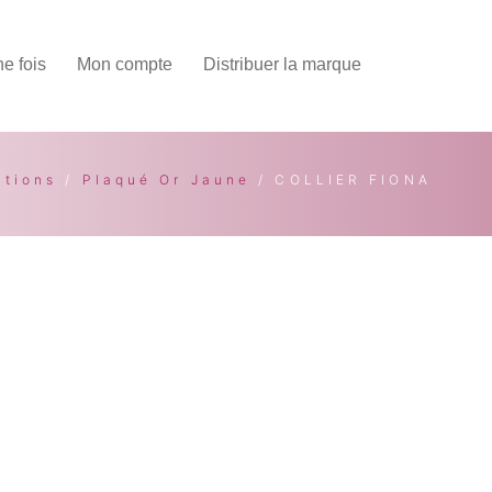
une fois
Mon compte
Distribuer la marque
ctions
/
Plaqué Or Jaune
/ COLLIER FIONA