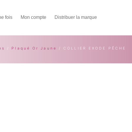
une fois
Mon compte
Distribuer la marque
ns
/
Plaqué Or Jaune
/ COLLIER EXODE PÊCHE