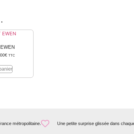
…
 EWEN
.00
€
TTC
panier
France métropolitaine.
Une petite surprise glissée dans chaqu