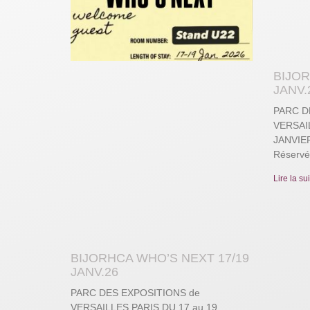
BIJOR
JANV.
PARC D
VERSAIL
JANVIE
Réservé
Lire la su
BIJORHCA WHO’S NEXT 17/19
JANV.26
PARC DES EXPOSITIONS de
VERSAILLES PARIS DU 17 au 19