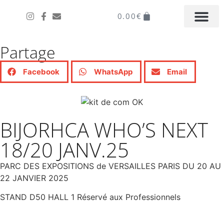
0.00
€
LA BOUTIQUE EN LIGNE
MON COMPTE
IL ÉTAIT UNE FOIS
DISTRIBUER LA MARQUE
Partage
Facebook
WhatsApp
Email
BIJORHCA WHO’S NEXT
18/20 JANV.25
PARC DES EXPOSITIONS de VERSAILLES PARIS DU 20 AU
22 JANVIER 2025
STAND D50 HALL 1 Réservé aux Professionnels