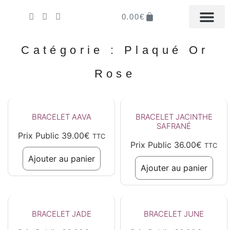
0.00
€
LA BOUTIQUE EN LIGN
MON COMPTE
IL ÉTAIT UNE FOI
DISTRIBUER LA M
Catégorie : Plaqué Or
Rose
BRACELET AAVA
BRACELET JACINTHE
SAFRANÉ
Prix Public
39.00
€
TTC
Prix Public
36.00
€
TTC
Ajouter au panier
Ajouter au panier
BRACELET JADE
BRACELET JUNE