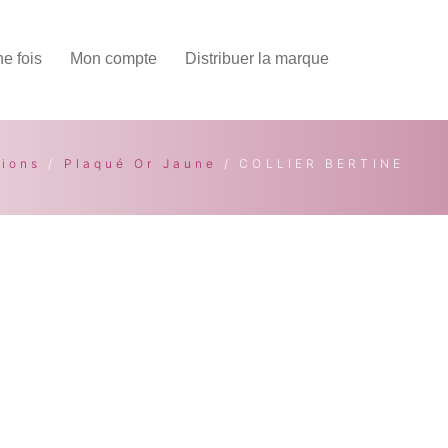
une fois
Mon compte
Distribuer la marque
tions
/
Plaqué Or Jaune
/ COLLIER BERTINE