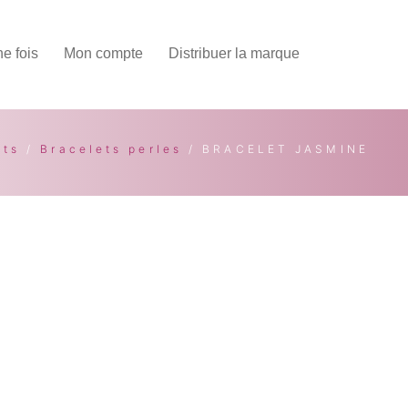
une fois
Mon compte
Distribuer la marque
ets
/
Bracelets perles
/ BRACELET JASMINE