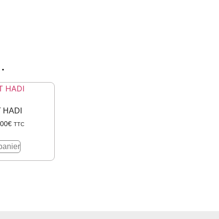
…
 HADI
.00
€
TTC
panier