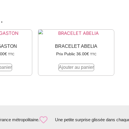
…
GASTON
BRACELET ABELIA
.00
€
Prix Public
36.00
€
TTC
TTC
panier
Ajouter au panier
France métropolitaine.
Une petite surprise glissée dans chaqu