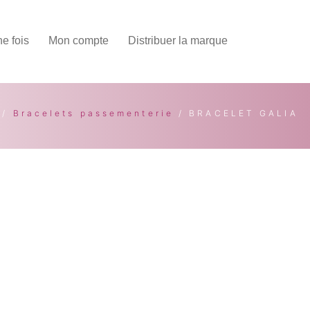
une fois
Mon compte
Distribuer la marque
/
Bracelets passementerie
/ BRACELET GALIA