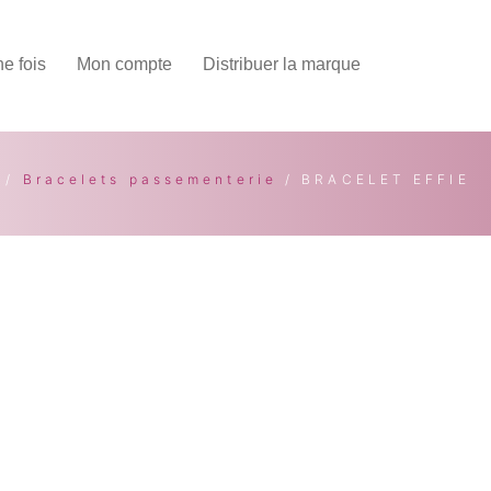
une fois
Mon compte
Distribuer la marque
/
Bracelets passementerie
/ BRACELET EFFIE