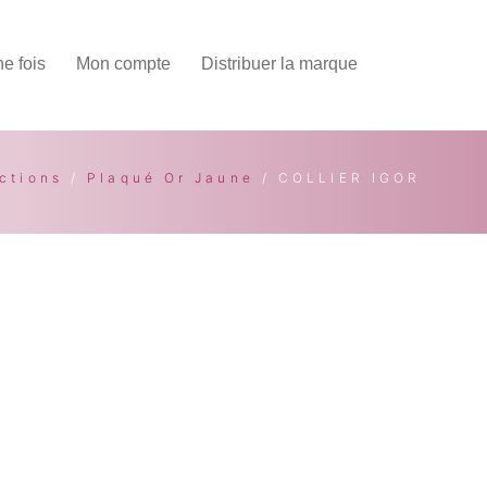
une fois
Mon compte
Distribuer la marque
ctions
/
Plaqué Or Jaune
/ COLLIER IGOR