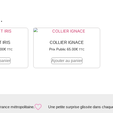
…
 IRIS
COLLIER IGNACE
.00
€
Prix Public
65.00
€
TTC
TTC
panier
Ajouter au panier
France métropolitaine.
Une petite surprise glissée dans chaqu