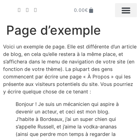
0.00
€
LA BOUTIQUE EN LIGN
MON COMPTE
IL ÉTAIT UNE FOI
DISTRIBUER LA M
Page d’exemple
Voici un exemple de page. Elle est différente d’un article
de blog, en cela qu’elle restera à la même place, et
s’affichera dans le menu de navigation de votre site (en
fonction de votre thème). La plupart des gens
commencent par écrire une page « À Propos » qui les
présente aux visiteurs potentiels du site. Vous pourriez
y écrire quelque chose de ce tenant :
Bonjour ! Je suis un mécanicien qui aspire à
devenir un acteur, et ceci est mon blog.
J’habite à Bordeaux, j’ai un super chien qui
s’appelle Russell, et j’aime la vodka-ananas
(ainsi que perdre mon temps à regarder la