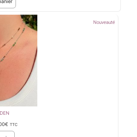
panier
Nouveauté
ADEN
00
€
TTC