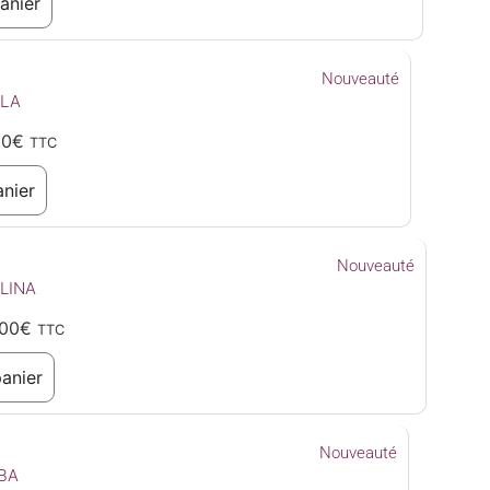
anier
Nouveauté
ALA
00
€
TTC
anier
Nouveauté
LINA
00
€
TTC
panier
Nouveauté
BA