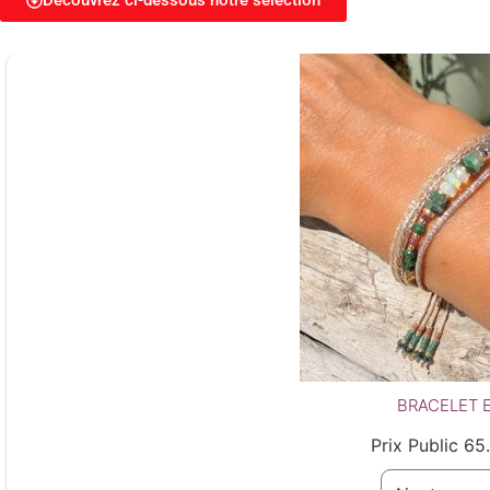
Découvrez ci-dessous notre sélection
BRACELET 
Prix Public
65