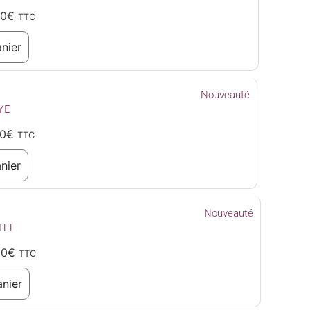
00
€
TTC
nier
Nouveauté
YE
0
€
TTC
nier
Nouveauté
ITT
00
€
TTC
anier