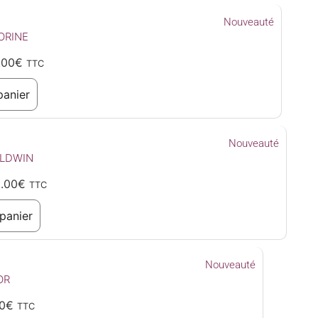
Nouveauté
ORINE
.00
€
TTC
panier
Nouveauté
ALDWIN
.00
€
TTC
panier
Nouveauté
OR
0
€
TTC