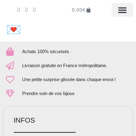
0.00
€
LA BOUTIQUE EN LIGN
MON COMPTE
IL ÉTAIT UNE FOI
DISTRIBUER LA M
💌
Achats 100% sécurisés
Livraison gratuite en France métropolitaine.
Une petite surprise glissée dans chaque envoi !
Prendre soin de vos bijoux
INFOS