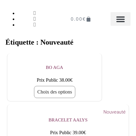
0.00
€
LA BOUTIQUE EN LIGNE
MON COMPTE
IL ÉTAIT UNE FOIS
DISTRIBUER LA MARQUE
Étiquette : Nouveauté
BO AGA
Prix Public
38.00
€
Choix des options
Nouveauté
BRACELET AALYS
Prix Public
39.00
€