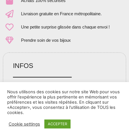
Achats 100% sécurisés
Livraison gratuite en France métropolitaine.
Une petite surprise glissée dans chaque envoi !
Prendre soin de vos bijoux
INFOS
Nous utilisons des cookies sur notre site Web pour vous
Qui sommes-nous?
offrir l'expérience la plus pertinente en mémorisant vos
préférences et les visites répétées. En cliquant sur
CGV – Mentions Légales – Politique de Confidentialité
«Accepter», vous consentez à l'utilisation de TOUS les
cookies.
Guide des tailles
Conseils d'entretien
Cookie settings
ACCEPTER